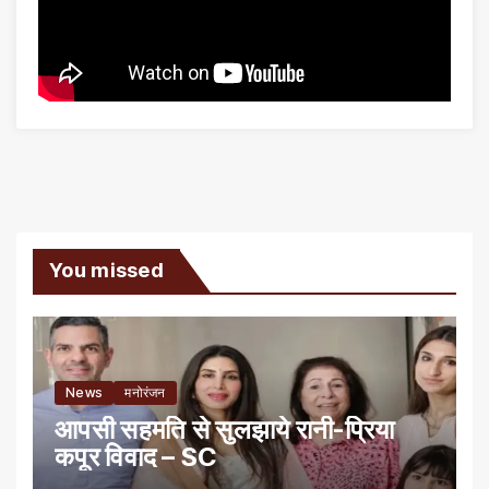
You missed
News
मनोरंजन
आपसी सहमति से सुलझाये रानी-प्रिया
कपूर विवाद – SC