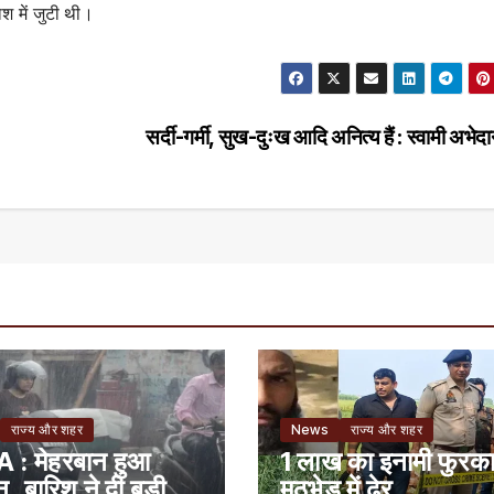
श में जुटी थी।
सर्दी-गर्मी, सुख-दुःख आदि अनित्य हैं : स्वामी अभेद
राज्य और शहर
News
राज्य और शहर
: मेहरबान हुआ
1 लाख का इनामी फुरक
, बारिश ने दी बड़ी
मुठभेड़ में ढेर