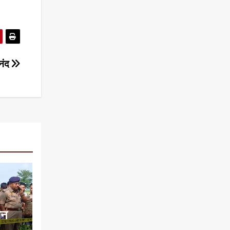
ानंद
ान