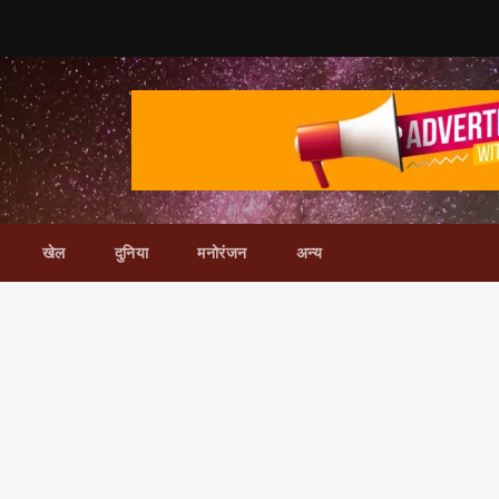
खेल
दुनिया
मनोरंजन
अन्य