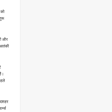
 को
ुरू
ती और
 आतंकी
2
है।
पहले
लंदशहर
्म्स