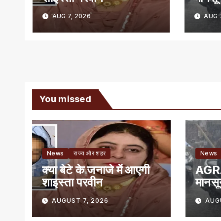
राहत
AUG 7, 2026
AUG 7
You missed
News
राज्य और शहर
News
क्या बेटे के जनाजे में आएगी
AGRA
शाइस्ता परवीन
मानसून
राहत
AUGUST 7, 2026
AUG