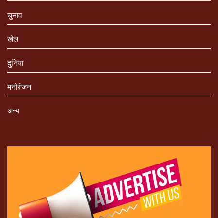
चुनाव
खेल
दुनिया
मनोरंजन
अन्य