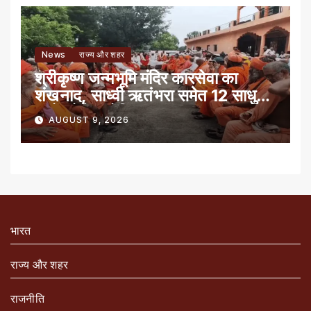
News
राज्य और शहर
श्रीकृष्ण जन्मभूमि मंदिर कारसेवा का
शंखनाद, साध्वी ऋतंभरा समेत 12 साधु-
संतों को रेड नोटिस
AUGUST 9, 2026
भारत
राज्य और शहर
राजनीति