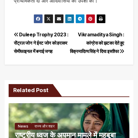
प्राथमिकता दी और आदिवासियों की उपेक्षा की।
Post
Duleep Trophy 2023 :
Vikramaditya Singh :
सेंट्रल जोन ने ईस्ट जोन को हराकर
कांग्रेस को झटका देते हुए
navigation
सेमीफाइनल में बनाई जगह
विक्रमादित्य सिंह ने दिया इस्तीफा
Related Post
News
राज्य और शहर
राष्ट्रीय ध्वज के अपमान मामले में महबूबा