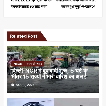
Post
IPL 2023 : हैरी ब्रूक को एक
कसारी-मसारी कब्रिस्तान में असद
मैच का मिलता है 95 लाख रुपया
का शव हुआ सुपुर्द-ए-खाक
navigation
Related Post
News
राज्य और शहर
दिल्ली-NCR में बूंदाबांदी शुरू, 5 घंटे के
भीतर 15 राज्यों में भारी बारिश का अलर्ट
AUG 8, 2026