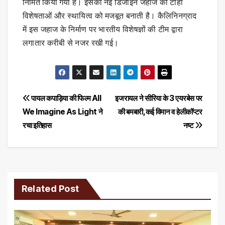
निर्मित किया गया है। इसकी नई डिजाइन जहाज की टोही
विशेषताओं और स्थायित्व को मजबूत बनाती है। कैलिनिनग्राद
में इस जहाज के निर्माण पर भारतीय विशेषज्ञों की टीम द्वारा
लगातार करीबी से नजर रखी गई।
Post
पायल कपाड़िया की फिल्म All
इजरायल ने सीरिया के 3 एयरबेस पर
We Imagine As Light ने
की बमबारी,कई विमान व हेलीकॉप्टर
navigation
रचा इतिहास
नष्ट
Related Post