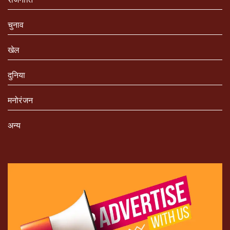
चुनाव
खेल
दुनिया
मनोरंजन
अन्य