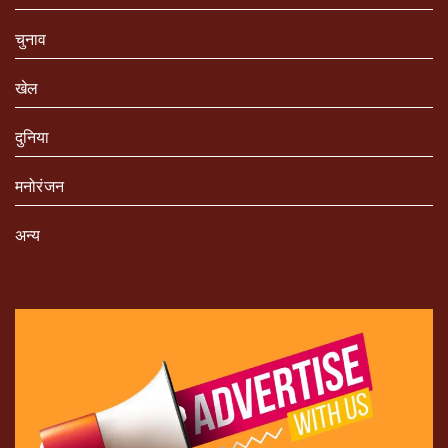
चुनाव
खेल
दुनिया
मनोरंजन
अन्य