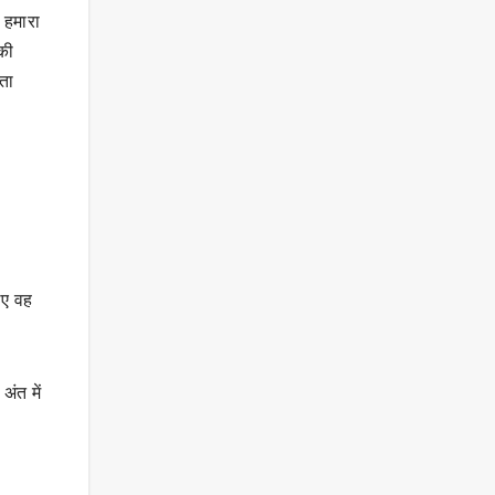
 हमारा
की
ीता
लिए वह
अंत में