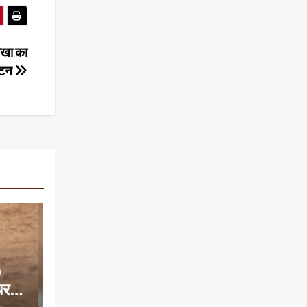
ाखा का
ाटन
0
यरमैन