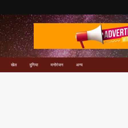
खेल
दुनिया
मनोरंजन
अन्य