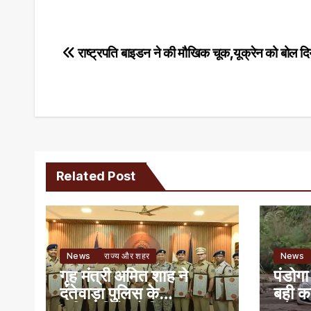
Post
राष्ट्रपति बाइडन ने की मौखिक चूक,यूक्रेन को बोल द
navigation
Related Post
News
राज्य और शहर
News
गृह मंत्री अमित शाह ने
पंडोगा
दंतेवाड़ा पुलिस के
बही क
अधिकारियों को किया
बचे