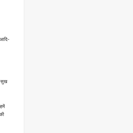
र आदि-
क सुख
में
नकी