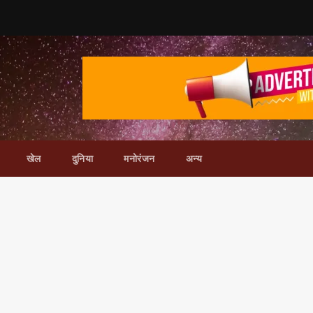
खेल
दुनिया
मनोरंजन
अन्य