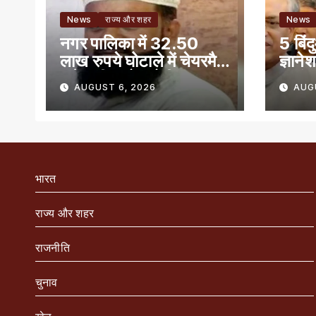
News
राज्य और शहर
News
नगर पालिका में 32.50
5 बिं
लाख रुपये घोटाले में चेयरमैन
ज्ञाने
समेत तीन लोग दोषी
प्रबंध
AUGUST 6, 2026
AUG
भारत
राज्य और शहर
राजनीति
चुनाव