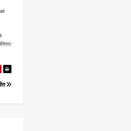
 को
से
त्रित/
धपोत