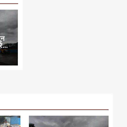
सून
े