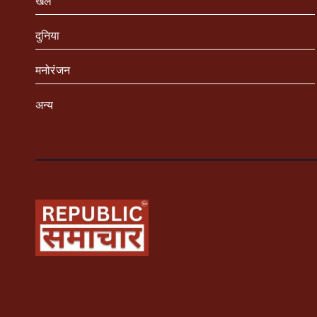
खेल
दुनिया
मनोरंजन
अन्य