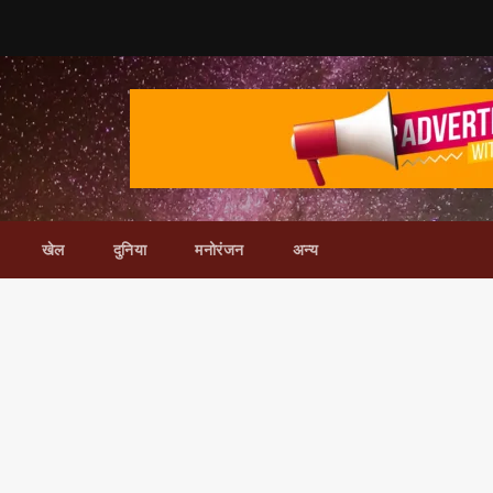
खेल
दुनिया
मनोरंजन
अन्य