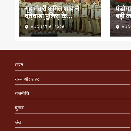
गृह मंत्री अमित शाह ने
पंडोगा
दंतेवाड़ा पुलिस के
बही क
अधिकारियों को किया
बचे
AUGUST 6, 2026
AUG
सम्मानित
भारत
राज्य और शहर
राजनीति
चुनाव
खेल