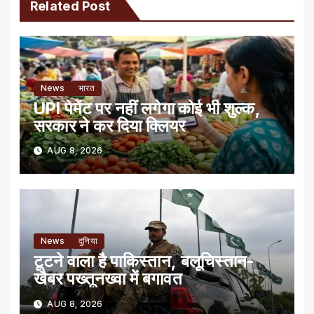
Related Post
News
भारत
UPI पेमेंट पर नहीं लगेगा कोई भी शुल्क,
सरकार ने कर दिया क्लियर
AUG 8, 2026
News
दुनिया
टूटने वाला है पाकिस्तान, बलूचिस्तान-
खैबर पख्तूनख्वा में बगावत
AUG 8, 2026