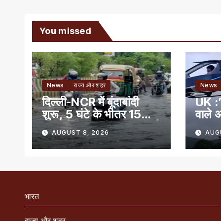
You missed
News
राज्य और शहर
News
दिल्ली-NCR में बूंदाबांदी
UK :’
शुरू, 5 घंटे के भीतर 15
वाले अ
राज्यों में भारी बारिश का अलर्ट
AUGUST 8, 2026
AUG
भारत
राज्य और शहर