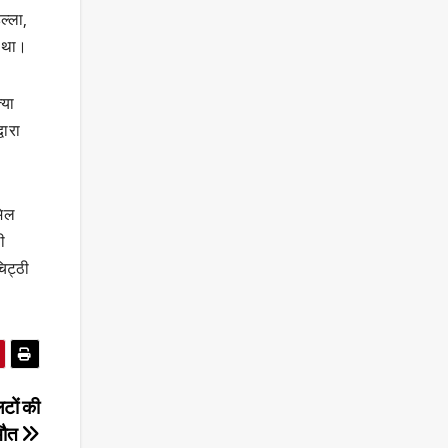
ल्ला,
ा था।
्या
वारा
मिल
ी
िट्ठी
लटों की
मौत