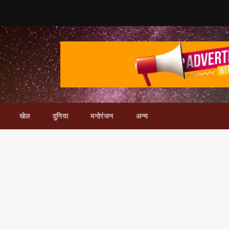
खेल
दुनिया
मनोरंजन
अन्य