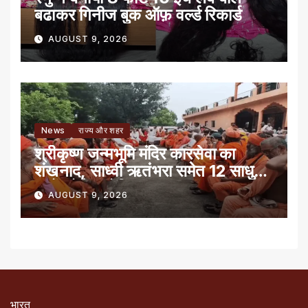
बढाकर गिनीज बुक ऑफ़ वर्ल्ड रिकार्ड
AUGUST 9, 2026
News
राज्य और शहर
श्रीकृष्ण जन्मभूमि मंदिर कारसेवा का
शंखनाद, साध्वी ऋतंभरा समेत 12 साधु-
संतों को रेड नोटिस
AUGUST 9, 2026
भारत