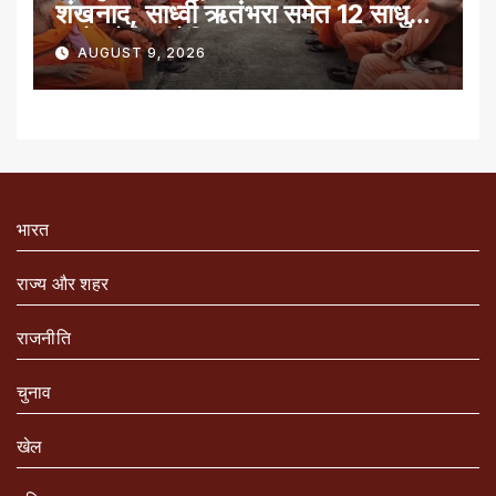
शंखनाद, साध्वी ऋतंभरा समेत 12 साधु-
संतों को रेड नोटिस
AUGUST 9, 2026
भारत
राज्य और शहर
राजनीति
चुनाव
खेल