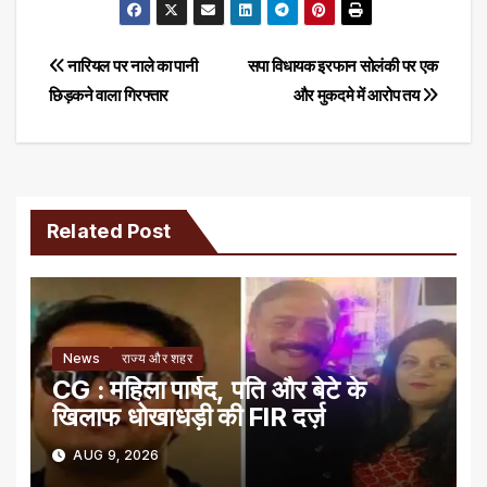
Post
नारियल पर नाले का पानी
सपा विधायक इरफान सोलंकी पर एक
छिड़कने वाला गिरफ्तार
और मुकदमे में आरोप तय
navigation
Related Post
News
राज्य और शहर
CG : महिला पार्षद, पति और बेटे के
खिलाफ धोखाधड़ी की FIR दर्ज़
AUG 9, 2026