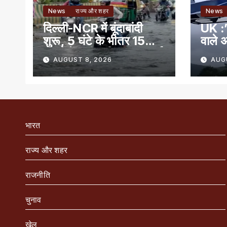
News
राज्य और शहर
News
दिल्ली-NCR में बूंदाबांदी
UK :’
शुरू, 5 घंटे के भीतर 15
वाले अ
राज्यों में भारी बारिश का अलर्ट
AUGUST 8, 2026
AUG
भारत
राज्य और शहर
राजनीति
चुनाव
खेल