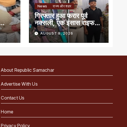
News
राज्य और शहर
गिरफ्तार हुआ फरार पूर्व
नक्सली, एक इंसास राइफल,
बन
कारतूस और तलवार जब्त
AUGUST 8, 2026
About Republic Samachar
Advertise With Us
Contact Us
Home
Privacy Policy