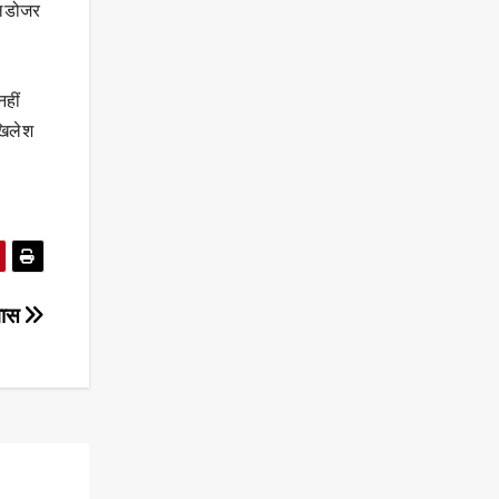
ुलडोजर
नहीं
खिलेश
वास