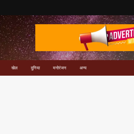
खेल
दुनिया
मनोरंजन
अन्य