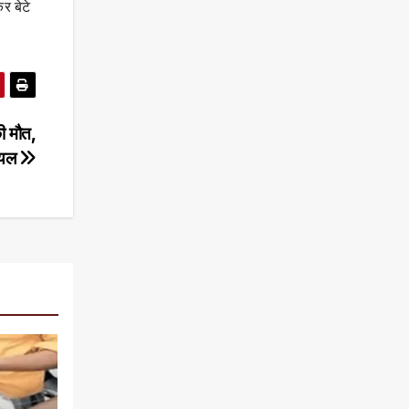
र बेटे
ी मौत,
ायल