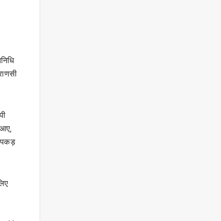
िनिधि
ाराणसी
पी
 आए,
ी पकड़
लिए