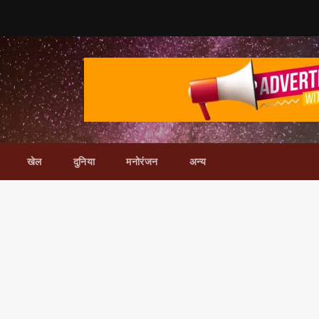
खेल
दुनिया
मनोरंजन
अन्य