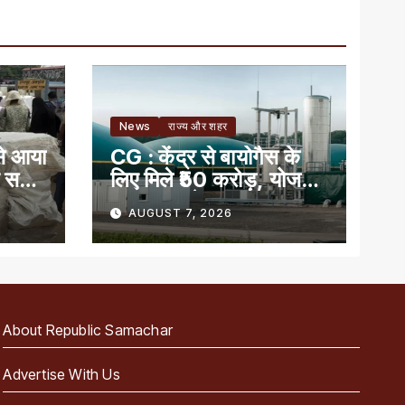
News
राज्य और शहर
से आया
CG : केंद्र से बायोगैस के
ं सही
लिए मिले ₹50 करोड़, योजना
का लाभ पाने वाला देश का
AUGUST 7, 2026
पहला राज्य
About Republic Samachar
Advertise With Us