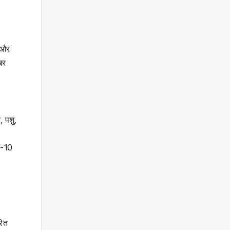
ी और
खर
, पशु,
9-10
रित