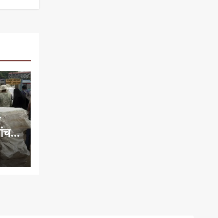
े
च में