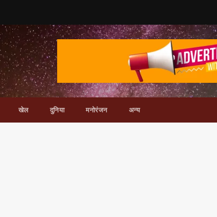
खेल
दुनिया
मनोरंजन
अन्य