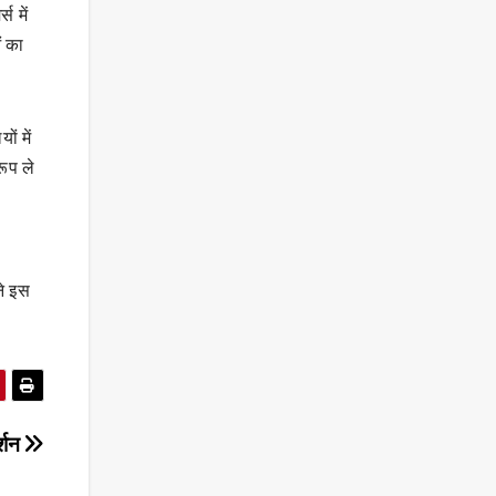
स में
ं का
ं में
रूप ले
।
ने इस
र्शन