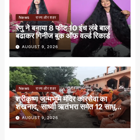
News
राज्य और शहर
रेणु ने बनाया 8 फीट 10 इंच लंबे बाल
बढाकर गिनीज बुक ऑफ़ वर्ल्ड रिकार्ड
AUGUST 9, 2026
News
राज्य और शहर
श्रीकृष्ण जन्मभूमि मंदिर कारसेवा का
शंखनाद, साध्वी ऋतंभरा समेत 12 साधु-
संतों को रेड नोटिस
AUGUST 9, 2026