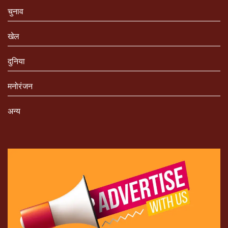
चुनाव
खेल
दुनिया
मनोरंजन
अन्य