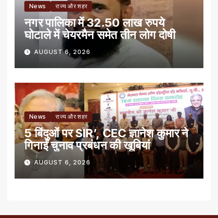
News
राज्य और शहर
नगर पालिका में 32.50 लाख रुपये
घोटाले में चेयरमैन समेत तीन लोग दोषी
AUGUST 6, 2026
News
राज्य और शहर
5 बिंदुओं पर SIR’, CEC ज्ञानेश कुमार ने
गिनाईं चुनाव प्रबंधन की खूबियां
AUGUST 6, 2026