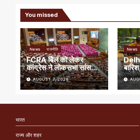
You missed
News
राजनीति
News
FCRA बिल को लेकर
Delhi
कांग्रेस ने लोकसभा सांसदों
बारिश,
को जारी किया व्हिप
ट्रैफ
AUGUST 7, 2026
AUG
जारी
भारत
राज्य और शहर