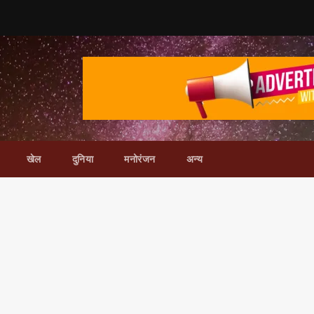
खेल
दुनिया
मनोरंजन
अन्य