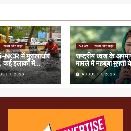
राज्य और शहर
News
राज्य और शहर
-NCR में मूसलाधार
राष्ट्रीय ध्वज के अपम
 कई इलाकों में
मामले में महबूबा मुफ्ती क
िक जाम, रेड अलर्ट
खिलाफ शिकायत
UST 7, 2026
AUGUST 7, 2026