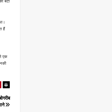
की बेटी
 था।
 हैं
 से एक
उनकी
बोगरीब
थाने