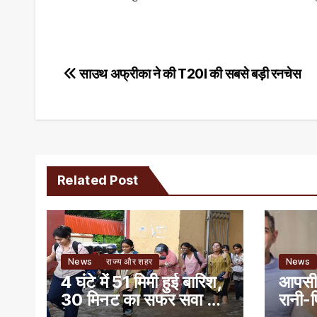
Post
साउथ अफ्रीका ने की T20I की सबसे बड़ी रनचेस
navigation
Related Post
News
राज्य और शहर
News
4 घंटे में 51 मिमी हुई बारिश,
आपसी 
30 मिनट का सफर सवा घंटे
रानी-प