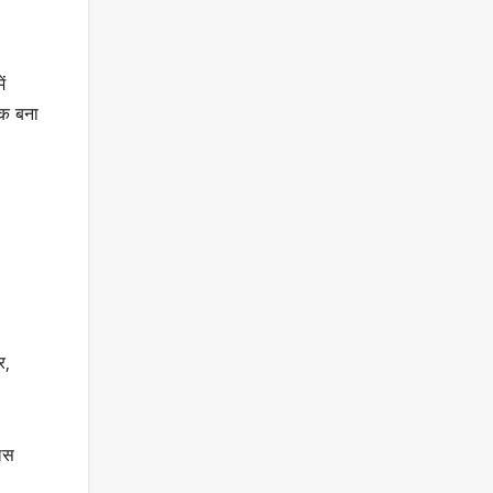
ं
धक बना
र,
लिस