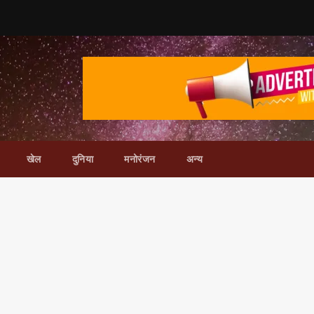
खेल
दुनिया
मनोरंजन
अन्य