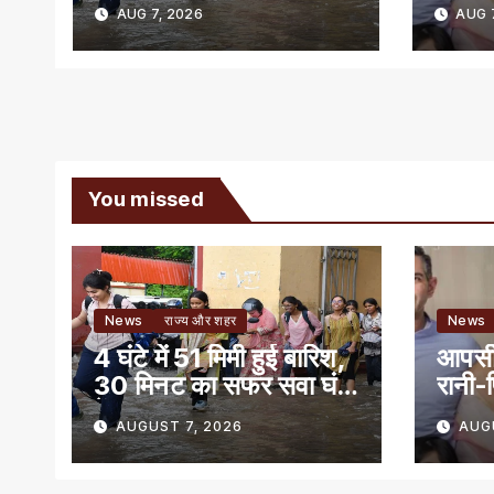
में हुआ पूरा
SC
AUG 7, 2026
AUG 7
You missed
News
राज्य और शहर
News
4 घंटे में 51 मिमी हुई बारिश,
आपसी 
30 मिनट का सफर सवा घंटे
रानी-प
में हुआ पूरा
SC
AUGUST 7, 2026
AUG