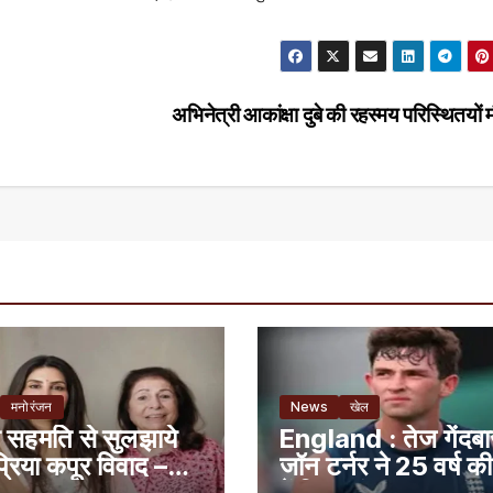
अभिनेत्री आकांक्षा दुबे की रहस्मय परिस्थितयों
मनोरंजन
News
खेल
सहमति से सुलझाये
England : तेज गेंदब
्रिया कपूर विवाद –
जॉन टर्नर ने 25 वर्ष की