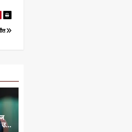
 मौत
ाज
 उम्र