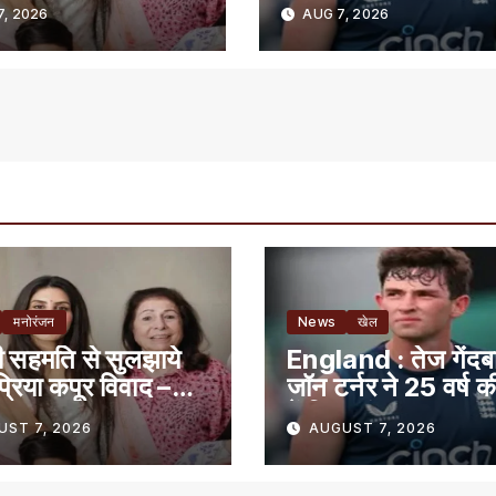
में लिया संन्यास
, 2026
AUG 7, 2026
मनोरंजन
News
खेल
सहमति से सुलझाये
England : तेज गेंद
्रिया कपूर विवाद –
जॉन टर्नर ने 25 वर्ष क
में लिया संन्यास
UST 7, 2026
AUGUST 7, 2026