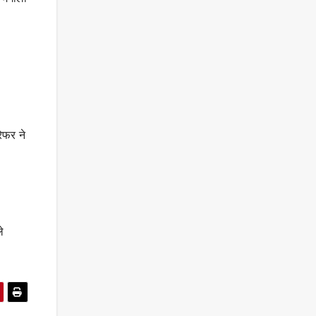
ेफर ने
े