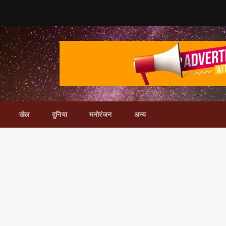
खेल
दुनिया
मनोरंजन
अन्य