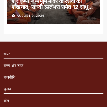
श्रीकृष्ण जन्मभूमि मंदिर कारसेवा का
शंखनाद, साध्वी ऋतंभरा समेत 12 साधु-
संतों को रेड नोटिस
AUGUST 9, 2026
भारत
राज्य और शहर
राजनीति
चुनाव
खेल