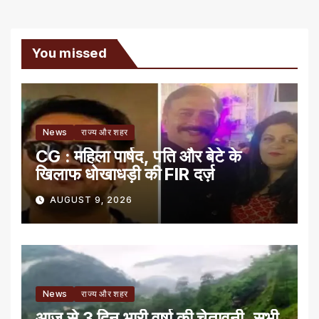
You missed
News
राज्य और शहर
CG : महिला पार्षद, पति और बेटे के
खिलाफ धोखाधड़ी की FIR दर्ज़
AUGUST 9, 2026
News
राज्य और शहर
आज से 3 दिन भारी वर्षा की चेतावनी, सभी