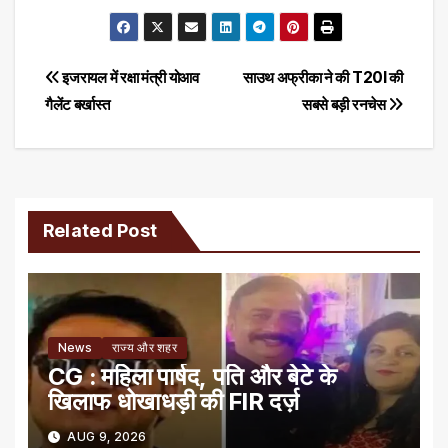
Post
इजरायल में रक्षा मंत्री योआव
साउथ अफ्रीका ने की T20I की
गैलेंट बर्खास्त
सबसे बड़ी रनचेस
navigation
Related Post
News
राज्य और शहर
CG : महिला पार्षद, पति और बेटे के
खिलाफ धोखाधड़ी की FIR दर्ज़
AUG 9, 2026