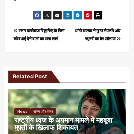
Post
स्टार बल्लेबाज रिंकू सिंह के पिता
ऑटो चालक ने छूटा लैपटॉप और
को बधाई देने वालो का लगा तातां
जूलरी का बैग लौटाया
navigation
Related Post
News
राज्य और शहर
राष्ट्रीय ध्वज के अपमान मामले में महबूबा
मुफ्ती के खिलाफ शिकायत