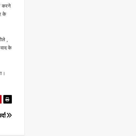
र करने
 के
ोले ,
िवाद के
था।
र्दा