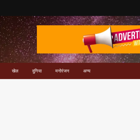
खेल
दुनिया
मनोरंजन
अन्य