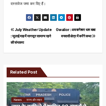
दस्तावेज जमा कर दिए हैं।
Post
July Weather Update
Gwalior : अब बागेश्वर धाम बाबा
: जुलाई माह में मानसून सामान्य रहने
वनवासी क्षेत्र में करेंगे कथा
navigation
की संभावना
Related Post
News
राज्य और शहर