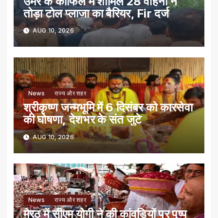
उमर के काफिले में शामिल 28 वाहनों ने
तोड़ा टोल प्लाजा का बैरियर, Fir दर्ज
AUG 10, 2026
News
राज्य और शहर
श्रीकृष्ण जन्मभूमि में 6 दिसंबर को कारसेवा
की घोषणा, देशभर के संत जुटे
AUG 10, 2026
News
राज्य और शहर
मेरठ में सीएम योगी ने की कांवड़ियों पर पुष्प