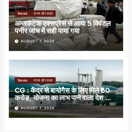
News
राज्य और शहर
अमरकंटक एक्सप्रेस से आया 5 क्विंटल
पनीर जांच में सही पाया गया
AUGUST 7, 2026
News
राज्य और शहर
CG : केंद्र से बायोगैस के लिए मिले ₹50
करोड़, योजना का लाभ पाने वाला देश का
पहला राज्य
AUGUST 7, 2026