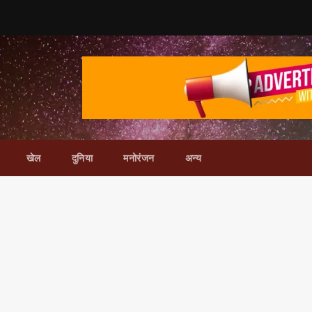
खेल
दुनिया
मनोरंजन
अन्य