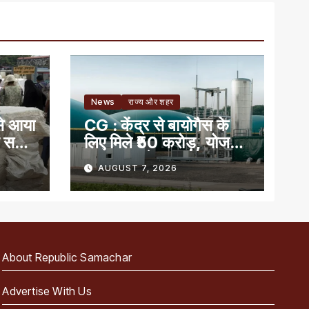
News
राज्य और शहर
से आया
CG : केंद्र से बायोगैस के
ं सही
लिए मिले ₹50 करोड़, योजना
का लाभ पाने वाला देश का
AUGUST 7, 2026
पहला राज्य
About Republic Samachar
Advertise With Us