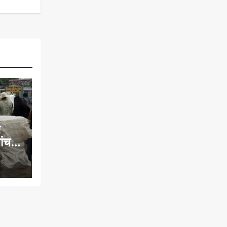
े
च में