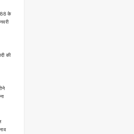
े 88 के
जनवरी
जादी की
ोने
पना
न
ुनाव