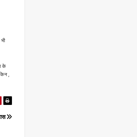
 भी
ा के
ेकिन ,
वास