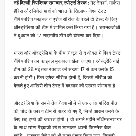
नई दिल्‍ली,रिपब्लिक समाचार,स्‍पोर्ट्स डेस्‍क :
मैट रेनशॉ, मार्कस
हैरिस और मिचेल मार्श को भारत के खिलाफ विश्‍व टेस्‍ट
चैंपियनशिप फाइनल व एशेज सीरीज के पहले दो टेस्‍ट के लिए
ऑस्‍ट्रेलिया की टीम में शामिल कर्त लिया गया है। चयनकर्ताओं
ने बुधवार को 17 सदस्‍यीय टीम की घोषणा कर दिया।
भारत और ऑस्‍ट्रेलिया के बीच 7 जून से द ओवल में विश्‍व टेस्‍ट
चैंपियनशिप का फाइनल मुकाबला खेला जाएगा। ऑस्‍ट्रेलियाई
टीम को 28 मई तक स्‍क्‍वाड की संख्‍या 17 से कम करके 15
करनी होगी। फिर एशेज सीरीज होनी है, जिसमें सीरीज को
देखते हुए आखिरी तीन टेस्‍ट में बदलाव की प्रबल संभावना है।
ऑस्‍ट्रेलिया के सबसे तेज गेंदबाजों में से एक लांस मॉरिस पीठ
की चोट के कारण टीम से बाहर हो गए हैं, जिन्‍हें आराम करने के
लिए छह हफ्ते की जरुरत होगी । वो अगले महीने नॉर्थेम्‍प्‍टनशायर
के साथ छोटा गेंदबाजी स्‍पेल डालकर अपनी फिटनेस चेक
करेंगे। माइकल नेसेर को भी नजरअंदाज किया गया, जिनकी