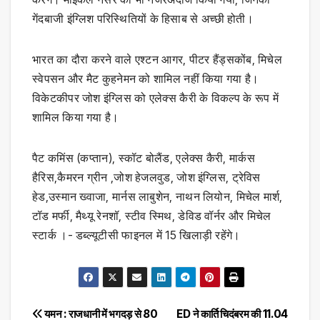
गेंदबाजी इंग्लिश परिस्थितियों के हिसाब से अच्‍छी होती।
भारत का दौरा करने वाले एश्‍टन आगर, पीटर हैंड्सकोंब, मिचेल
स्‍वेपसन और मैट कुहनेमन को शामिल नहीं किया गया है।
विकेटकीपर जोश इंग्लिस को एलेक्‍स कैरी के विकल्‍प के रूप में
शामिल किया गया है।
पैट कमिंस (कप्‍तान), स्‍कॉट बोलैंड, एलेक्‍स कैरी, मार्कस
हैरिस,कैमरन ग्रीन ,जोश हेजलवुड, जोश इंग्लिस, ट्रेविस
हेड,उस्‍मान ख्‍वाजा, मार्नस लाबुशेन, नाथन लियोन, मिचेल मार्श,
टॉड मर्फी, मैथ्‍यू रेनशॉ, स्‍टीव स्मिथ, डेविड वॉर्नर और मिचेल
स्‍टार्क ।- डब्‍ल्‍यूटीसी फाइनल में 15 खिलाड़ी रहेंगे।
Post
यमन : राजधानी में भगदड़ से 80
ED ने कार्ति चिदंबरम की 11.04