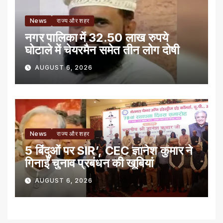
News
राज्य और शहर
नगर पालिका में 32.50 लाख रुपये
घोटाले में चेयरमैन समेत तीन लोग दोषी
AUGUST 6, 2026
News
राज्य और शहर
5 बिंदुओं पर SIR’, CEC ज्ञानेश कुमार ने
गिनाईं चुनाव प्रबंधन की खूबियां
AUGUST 6, 2026