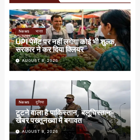
News
भारत
UPI पेमेंट पर नहीं लगेगा कोई भी शुल्क,
सरकार ने कर दिया क्लियर
AUGUST 8, 2026
News
दुनिया
टूटने वाला है पाकिस्तान, बलूचिस्तान-
खैबर पख्तूनख्वा में बगावत
AUGUST 8, 2026