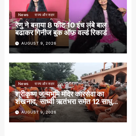
News
राज्य और शहर
रेणु ने बनाया 8 फीट 10 इंच लंबे बाल
बढाकर गिनीज बुक ऑफ़ वर्ल्ड रिकार्ड
AUGUST 9, 2026
News
राज्य और शहर
श्रीकृष्ण जन्मभूमि मंदिर कारसेवा का
शंखनाद, साध्वी ऋतंभरा समेत 12 साधु-
संतों को रेड नोटिस
AUGUST 9, 2026