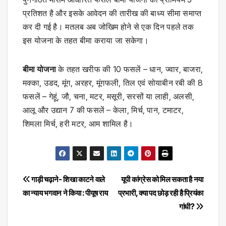
प्रतिशत है और इसके आवेदन की तारीख की बाध्य सीमा समाप्त
कर दी गई है। मतलब अब जोखिम होने से एक दिन पहले तक
इस योजना के तहत बीमा कराया जा सकेगा।
बीमा योजना
के तहत खरीफ की 10 फसलें – धान, ज्वार, बाजरा,
मक्का, उडद, मूंग, अरहर, मूंगफली, तिल एवं सोयाबीन रबी की 8
फसलें – गेहूं, जौ, चना, मटर, मसूरी, सरसों या लाही, अलसी,
आलू और उद्यान 7 की फसलें – केला, मिर्च, पान, टमाटर,
शिमला मिर्च, हरी मटर, आम शामिल है।
Post
गाड़ी चढ़ाने- शिखा काटने वाले
यूपी कांग्रेस को मिल सकता है नया
का न्याय भगवान ने किया : पीयूष राय
प्रभारी, क्या पद छोड़ रही है प्रियंका
navigation
गांधी?