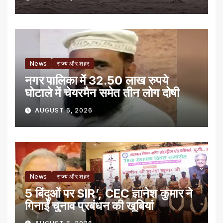
News
राज्य और शहर
नगर पालिका में 32.50 लाख रुपये
घोटाले में चेयरमैन समेत तीन लोग दोषी
AUGUST 6, 2026
News
राज्य और शहर
5 बिंदुओं पर SIR’, CEC ज्ञानेश कुमार ने
गिनाईं चुनाव प्रबंधन की खूबियां