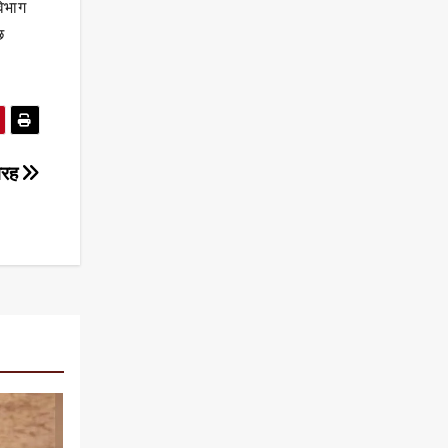
विभाग
छ
िरह