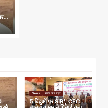
0
यरमैन
News
राज्य और शहर
0
5 बिंदुओं पर SIR’, CEC
ेयरमैन
ज्ञानेश कुमार ने गिनाईं चुनाव