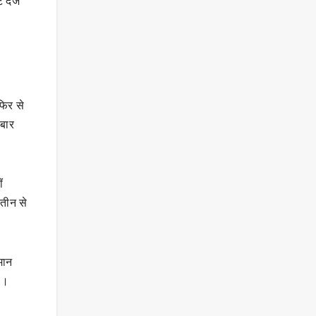
 दर्ज
फिर से
 बार
ं
 तीन से
पमान
ै।