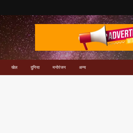
खेल
दुनिया
मनोरंजन
अन्य