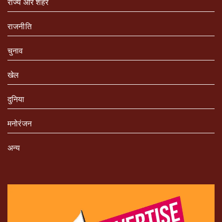
राज्य और शहर
राजनीति
चुनाव
खेल
दुनिया
मनोरंजन
अन्य