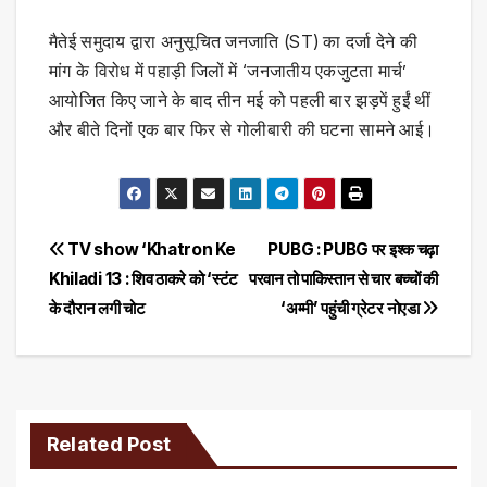
मैतेई समुदाय द्वारा अनुसूचित जनजाति (ST) का दर्जा देने की
मांग के विरोध में पहाड़ी जिलों में ‘जनजातीय एकजुटता मार्च’
आयोजित किए जाने के बाद तीन मई को पहली बार झड़पें हुईं थीं
और बीते दिनों एक बार फिर से गोलीबारी की घटना सामने आई।
Post
TV show ‘Khatron Ke
PUBG : PUBG पर इश्क चढ़ा
Khiladi 13 : शिव ठाकरे को ‘स्टंट
परवान तो पाकिस्तान से चार बच्चों की
navigation
के दौरान लगी चोट
‘अम्मी’ पहुंची ग्रेटर नोएडा
Related Post