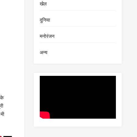
खेल
दुनिया
मनोरंजन
अन्य
के
री
ामी