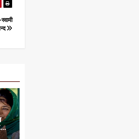
स्वामी
नन्द
न
े