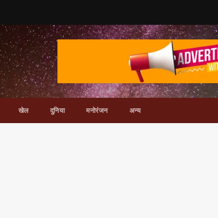
खेल
दुनिया
मनोरंजन
अन्य