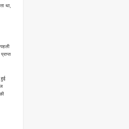
कता था,
ी पहली
प्राप्त
हुई
ाज
 की