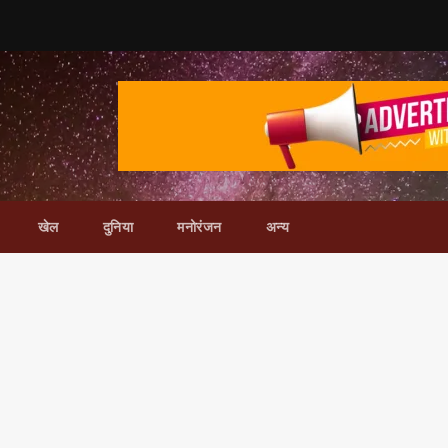
खेल
दुनिया
मनोरंजन
अन्य