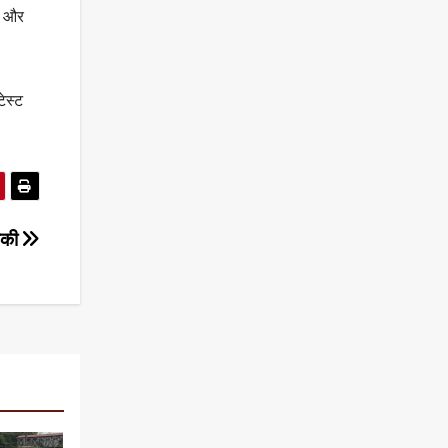
ही और
ेस्ट
धमकी