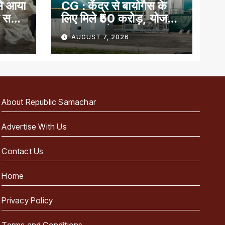
से आया
CG : केंद्र से बायोगैस के
ं सही
लिए मिले ₹50 करोड़, योजना
का लाभ पाने वाला देश का
AUGUST 7, 2026
पहला राज्य
About Republic Samachar
Advertise With Us
Contact Us
Home
Privacy Policy
Terms and Conditions