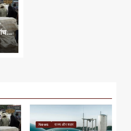
े
च में
News
राज्य और शहर